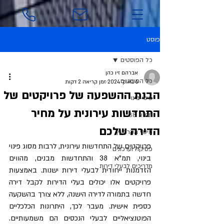
פוסט
כל הפוסטים
אברהם זיו כהן
כל הפוסטים
6 באוק׳ 2024
זמן קריאה 2 דקות
הבנת ההשפעה של פרויקטים של
פינוי-בינוי
התחדשות עירונית על מחיר
תמ"א 38
הדירה שלכם
מיסוי מקרקעין
פרויקטים של התחדשות עירונית, לרבות מסוג פינוי 
פסיקה ועדכונים
בינוי, תמ"א 38 והתחדשות מבנים, מהווים 
מדריכים לבעלי דירות
הזדמנות ייחודית לבעלי דירות ישנות. באמצעות 
פרויקטים אלו יכולים בעלי הדירות לקבל דירה 
חדשה בתמורה לדירה הישנה, ללא צורך בהשקעה 
כספית אישית. מעבר לכך, היתרונות הכלכליים 
הפוטנציאליים לבעלי הנכסים הם משמעותיים. 