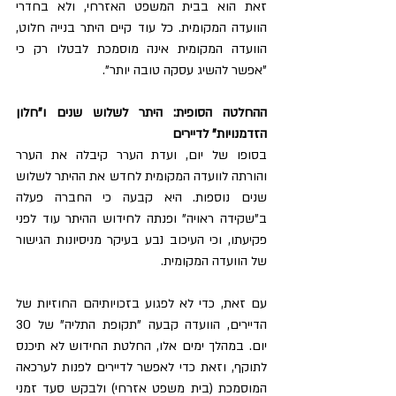
זאת הוא בבית המשפט האזרחי, ולא בחדרי 
הוועדה המקומית. כל עוד קיים היתר בנייה חלוט, 
הוועדה המקומית אינה מוסמכת לבטלו רק כי 
"אפשר להשיג עסקה טובה יותר".
ההחלטה הסופית: היתר לשלוש שנים ו"חלון 
הזדמנויות" לדיירים
בסופו של יום, ועדת הערר קיבלה את הערר 
והורתה לוועדה המקומית לחדש את ההיתר לשלוש 
שנים נוספות. היא קבעה כי החברה פעלה 
ב"שקידה ראויה" ופנתה לחידוש ההיתר עוד לפני 
פקיעתו, וכי העיכוב נבע בעיקר מניסיונות הגישור 
של הוועדה המקומית.
עם זאת, כדי לא לפגוע בזכויותיהם החוזיות של 
הדיירים, הוועדה קבעה "תקופת התליה" של 30 
יום. במהלך ימים אלו, החלטת החידוש לא תיכנס 
לתוקף, וזאת כדי לאפשר לדיירים לפנות לערכאה 
המוסמכת (בית משפט אזרחי) ולבקש סעד זמני 