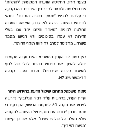
בצעד חריג, החליטה הוועדה המקומית "להתלות" 
את החלטתה ולנסות לגשר בין הצדדים. היא קבעה 
כי עליהם להגיש "מסמך פשרה מוסכם" כתנאי 
לחידוש ההיתר. כשזה לא קרה, הוציאה הוועדה 
החלטה לקונית: "מאחר והיזם יחד עם בעלי 
הדירות לא עמדו בסיכומים ולא הגישו מסמך 
פשרה... מחליטה לסרב לחידוש תוקף ההיתר".
כאן טמון לב העניין המשפטי. האם ועדה מקומית 
יכולה להפוך את חידוש ההיתר לכלי של לחץ 
להשגת פשרה אזרחית? ועדת הערר קבעה 
חד-משמעית: 
לא
.
ניתוח משפטי: מתחם שיקול הדעת בחידוש היתר
ועדת הערר, בראשות עו"ד דביר סגלוביץ', נדרשה 
לפרש את תקנה 60 לתקנות הרישוי, הקובעת כי 
מוסד תכנון "יחדש את תוקפו של ההיתר... לתקופה 
שלא תעלה על שלוש שנים", אלא אם כן קיימת 
"מניעה לפי דין".