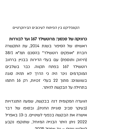
הקונפליקט בין הפיתוח לעיכובים הבירוקרטיים
כרוניקה של סכסוך: מרוטשילד 167 ועד לבוררות
ראשיתו של הסיפור בשנת 2014, עת התקשרה 
חברת "אופקים רוטשילד" בהסכם תמ"א 38/1 
(חיזוק ותוספת) עם בעלי הדירות בבניין ברחוב 
רוטשילד 167 בפתח תקווה. כבר בשלבים 
המוקדמים ניכר היה כי הדרך לא תהיה סוגה 
בשושנים: מתוך 22 בעלי זכויות, רק 16 חתמו 
בתחילה על הבקשה להיתר.
הוועדה המקומית דנה בבקשה, שמעה התנגדויות 
(בעיקר סביב סוגיית החניה), ובסופו של דבר 
אישרה את הבקשה בכפוף לשינויים. ב-13 באפריל 
2022 ניתן היתר הבנייה המיוחל, שתוקפו נקבע 
לשלוש שנים – עד אפריל 2025.