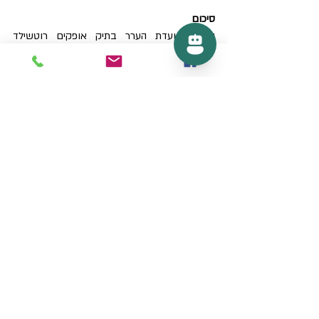
סיכום
החלטת ועדת הערר בתיק אופקים רוטשילד 
מחזירה את הוודאות התכנונית לשוק ההתחדשות 
העירונית. היא מזכירה לכולנו שהיתר בנייה הוא נכס 
משפטי משמעותי, ושמירה על תוקפו היא קריטית 
להצלחת כל פרויקט.
משרדנו עוקב מקרוב אחר התפתחויות אלו ומעניק 
ליווי משפטי אסטרטגי ליזמים ולוועדי בתים 
המתמודדים עם סוגיות דומות. במציאות שבה 
הליכי התכנון אורכים שנים, הניסיון והמומחיות 
בניהול המשבר מול הרשויות הם ההבדל בין 
פרויקט משגשג לבניין שנותר תקוע בעבר.
יש לכם שאלות על חידוש היתרי בנייה או סכסוכי 
תמ"א 38? מוזמנים ליצור קשר עם משרד עורך 
דין אברהם זיו כהן לייעוץ מקצועי.