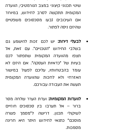
שינוי תכנוני קיצוני במצב הנורמטיבי, הוועדה 
המקומית תתקשה לסרב לחידוש, במיוחד 
אם העיכובים נבעו מסכסוכים משפטיים 
שהיזם ניסה לפתור.
לבעלי דירות:
 יש לכם זכות להישמע גם 
בשלבי החידוש "הטכניים". עם זאת, אל 
תצפו מהוועדה המקומית שתפתור לכם 
בעיות של "כדאיות העסקה". אם היזם לא 
עומד בהבטחותיו, עליכם לפעול במישור 
האזרחי ולא לחכות שהוועדה המקומית 
תעשה את העבודה עבורכם.
לוועדות המקומיות:
 ועדת הערר שלחה מסר 
ברור – אל תערבו בין סכסוכים חוזיים 
לשיקולי תכנון. דרישה ל"מסמך פשרה 
מוסכם" כתנאי לחידוש היתר היא חריגה 
מסמכות.