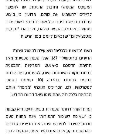
המשפט המינהלי וחובת ההגינות, יש לאפשר 
לדיירים להשמיע את קולם. מדוע? כי ביצוע 
עבודות בנייה בביתם של אנשים פוגע באופן ישיר 
וממשי באינטרס הקנייני שלהם, ולכן הם "נפגעים 
פוטנציאליים" שזכאים ליומם בפני הרשות.
האם "כדאיות כלכלית" היא עילה לביטול היתר?
הדיירים ברוטשילד 167 העלו טענה מעניינת: מאז 
חתימת ההסכם ב-2014, המדיניות התכנונית 
בפתח תקווה השתנתה. היום, לטענתם, ניתן לבנות 
בניינים גבוהים בהרבה (10 קומות) בסמוך 
למקרקעין. לכן, הפרויקט הנוכחי "מקפח" אותם 
מבחינה כלכלית לעומת פוטנציאל הרווח החדש.
ועדת הערר דחתה טענה זו בשתי ידיים. היא קבעה 
כי "שאיפה לשיפור התמורות" אינה מהווה טעם 
תכנוני לסירוב לחידוש היתר. אם הדיירים סבורים 
שההסכם פקע או שהיזם הפר אותו, המקום לברר 