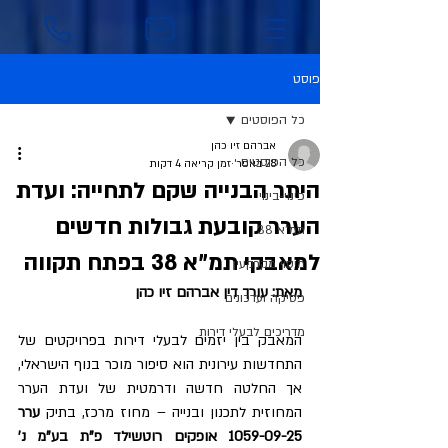
פוסט
כל הפוסטים
אברהם זיו כהן
כל הפוסטים
28 באפר׳
זמן קריאה 4 דקות
היתר הבנייה שקם לתחייה: ועדת
פינוי-בינוי
הערר קובעת גבולות חדשים
תמ"א 38
למאבקי תמ"א 38 בפתח תקווה
מיסוי מקרקעין
מאת: עורך דין אברהם זיו כהן
פסיקה ועדכונים
מדריכים לבעלי דירות
המאבק בין יזמים לבעלי דירות בפרויקטים של 
התחדשות עירונית הוא סיפור מוכר בנוף הישראלי, 
אך החלטה חדשה ודרמטית של ועדת הערר 
המחוזית לתכנון ובנייה – מחוז מרכז, בתיק 
ערר 
1059-09-25 אופקים רוטשילד פ"ת בע"מ נ' 