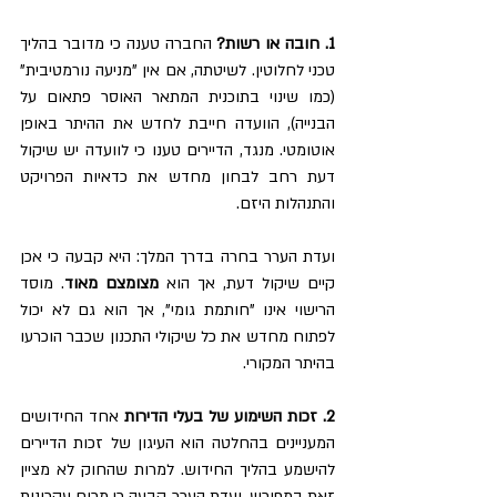
1. חובה או רשות?
 החברה טענה כי מדובר בהליך 
טכני לחלוטין. לשיטתה, אם אין "מניעה נורמטיבית" 
(כמו שינוי בתוכנית המתאר האוסר פתאום על 
הבנייה), הוועדה חייבת לחדש את ההיתר באופן 
אוטומטי. מנגד, הדיירים טענו כי לוועדה יש שיקול 
דעת רחב לבחון מחדש את כדאיות הפרויקט 
והתנהלות היזם.
ועדת הערר בחרה בדרך המלך: היא קבעה כי אכן 
קיים שיקול דעת, אך הוא 
מצומצם מאוד
. מוסד 
הרישוי אינו "חותמת גומי", אך הוא גם לא יכול 
לפתוח מחדש את כל שיקולי התכנון שכבר הוכרעו 
בהיתר המקורי.
2. זכות השימוע של בעלי הדירות
 אחד החידושים 
המעניינים בהחלטה הוא העיגון של זכות הדיירים 
להישמע בהליך החידוש. למרות שהחוק לא מציין 
זאת במפורש, ועדת הערר קבעה כי מכוח עקרונות 