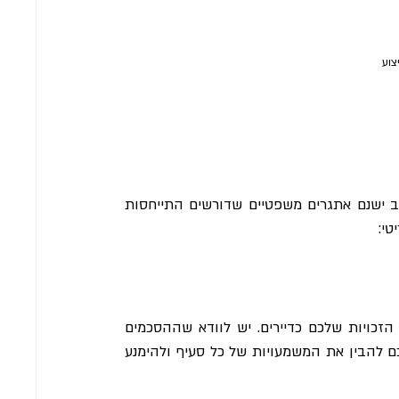
צוע
פינוי בינוי הוא תהליך ארוך ומורכב, הכולל שלבים רבים. בכל שלב ישנם אתגרים משפטיים שדורשים התייחסות 
טי:
לפני חתימה על הסכמים עם הקבלן או הוועד, חשוב לבדוק את הזכויות שלכם כדיירים. יש לוודא שההסכמים 
ברורים, הוגנים ומגנים על האינטרסים שלכם. ייעוץ משפטי יסייע לכם להבין את המשמעויות של כל סעיף ולהימנע 