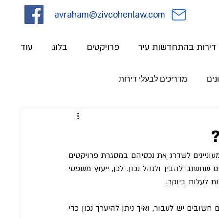
avraham@zivcohenlaw.com
י דירות בהתחדשות עיר
פרויקטים
בלוג
עוד
נים
מדריכים לבעלי דירות
?
פינוי בינוי הוא תהליך מורכב ומאתגר, במיוחד עבור בעלי דירות המעוניינים לשדרג את נכסיהם במסגרת פרויקטים 
של התחדשות עירונית. בתהליך כזה, ישנם היבטים משפטיים רבים שחשוב להבין ולנהל נכון. לכן, ייעוץ משפטי 
ת לעלות ביוקר.
, אילו שלבים משפטיים חשובים יש לעבור, ואיך ניתן להיערך נכון כדי 