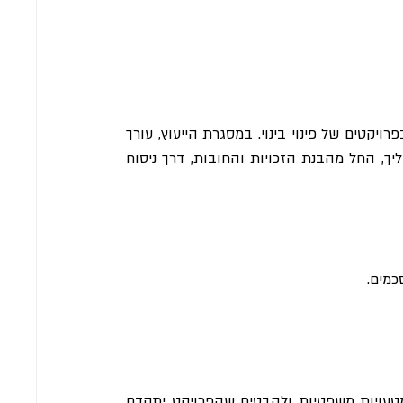
ייעוץ לפינוי בינוי הוא שירות משפטי המתמקד בליווי בעלי דירות בפרויקטים של פינוי בינוי. במסגרת הייעוץ, עורך 
הדין מלווה את בעלי הדירות בכל ההיבטים המשפטיים של התהליך, החל מהבנת הזכויות והחובות, דרך ניסוח 
כמים.
הייעוץ המשפטי מאפשר לכם לקבל החלטות מושכלות, להימנע מטעויות משפטיות ולהבטיח שהפרויקט יתקדם 