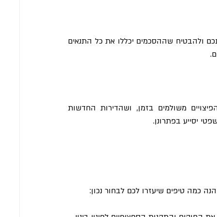
במהלך המשא ומתן עם הקבלן או הוועד, עורך הדין יוכל לייצג אתכם ולהבטיח שההסכמים יכללו את כל התנאים 
ם.
בשלב הפינוי והבנייה, יש צורך לוודא שההסכמים נשמרים, שהפיצויים משולמים בזמן, ושהדירות החדשות 
טי יסייע בפתרונן.
נה כמה טיפים שיעזרו לכם לבחור נכון:
את החוקים והתקנות הספציפיים לפינוי בינוי.