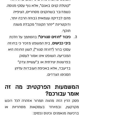
"קוטלת קנים באגם", אלא גוף עסקי מנוסה. 
כשמדובר בשחקנים מסחריים, הציפייה 
מהם לבדיקה עצמאית גבוהה הרבה יותר, 
ודוקטרינת "יזהר הקונה" מקבלת משנה 
תוקף.
כיבוד "חוזים סגורים": 
בהסתמך על הלכת 
ביבי כבישים
, בית המשפט מזכיר כי בחוזה 
עסקי ברור ("חוזה סגור"), לשון החוזה היא 
המכריעה. השופט אינו אמור לעסוק 
בפרשנות יצירתית או ב"עשיית צדק" 
בדיעבד, אלא באכיפת העובדות עליהן 
הסכימו הצדדים.
המשמעות הפרקטית: מה זה 
אומר עבורכם?
פסק הדין הזה מהווה תמרור אזהרה לכל רוכש 
מקרקעין, ובמיוחד בעסקאות מסחריות או 
ברכישה מנאמנים וכינוס נכסים: