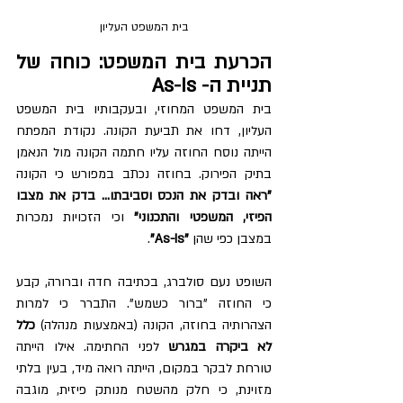
בית המשפט העליון
הכרעת בית המשפט: כוחה של 
תניית ה- As-Is
בית המשפט המחוזי, ובעקבותיו בית המשפט 
העליון, דחו את תביעת הקונה. נקודת המפתח 
הייתה נוסח החוזה עליו חתמה הקונה מול הנאמן 
בתיק הפירוק. בחוזה נכתב במפורש כי הקונה 
"ראה ובדק את הנכס וסביבתו... בדק את מצבו 
הפיזי, המשפטי והתכנוני"
 וכי הזכויות נמכרות 
במצבן כפי שהן 
"As-Is"
.
השופט נעם סולברג, בכתיבה חדה וברורה, קבע 
כי החוזה "ברור כשמש". התברר כי למרות 
הצהרותיה בחוזה, הקונה (באמצעות מנהלה) 
כלל 
לא ביקרה במגרש
 לפני החתימה. אילו הייתה 
טורחת לבקר במקום, הייתה רואה מיד, בעין בלתי 
מזוינת, כי חלק מהשטח מנותק פיזית, מוגבה 