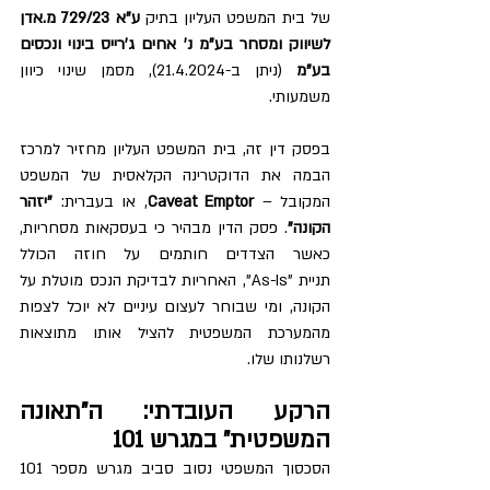
של בית המשפט העליון בתיק 
ע"א 729/23 מ.אדן 
לשיווק ומסחר בע"מ נ' אחים ג'רייס בינוי ונכסים 
בע"מ
 (ניתן ב-21.4.2024), מסמן שינוי כיוון 
משמעותי.
בפסק דין זה, בית המשפט העליון מחזיר למרכז 
הבמה את הדוקטרינה הקלאסית של המשפט 
המקובל – 
Caveat Emptor
, או בעברית: 
"יזהר 
הקונה"
. פסק הדין מבהיר כי בעסקאות מסחריות, 
כאשר הצדדים חותמים על חוזה הכולל 
תניית "As-Is", האחריות לבדיקת הנכס מוטלת על 
הקונה, ומי שבוחר לעצום עיניים לא יוכל לצפות 
מהמערכת המשפטית להציל אותו מתוצאות 
רשלנותו שלו.
הרקע העובדתי: ה"תאונה 
המשפטית" במגרש 101
הסכסוך המשפטי נסוב סביב מגרש מספר 101 