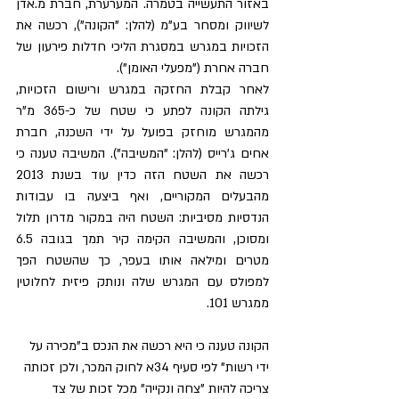
באזור התעשייה בטמרה. המערערת, חברת מ.אדן 
לשיווק ומסחר בע"מ (להלן: "הקונה"), רכשה את 
הזכויות במגרש במסגרת הליכי חדלות פירעון של 
חברה אחרת ("מפעלי האומן").
לאחר קבלת החזקה במגרש ורישום הזכויות, 
גילתה הקונה לפתע כי שטח של כ-365 מ"ר 
מהמגרש מוחזק בפועל על ידי השכנה, חברת 
אחים ג'רייס (להלן: "המשיבה"). המשיבה טענה כי 
רכשה את השטח הזה כדין עוד בשנת 2013 
מהבעלים המקוריים, ואף ביצעה בו עבודות 
הנדסיות מסיביות: השטח היה במקור מדרון תלול 
ומסוכן, והמשיבה הקימה קיר תמך בגובה 6.5 
מטרים ומילאה אותו בעפר, כך שהשטח הפך 
למפולס עם המגרש שלה ונותק פיזית לחלוטין 
ממגרש 101.
הקונה טענה כי היא רכשה את הנכס ב"מכירה על 
ידי רשות" לפי סעיף 34א לחוק המכר, ולכן זכותה 
צריכה להיות "צחה ונקייה" מכל זכות של צד 