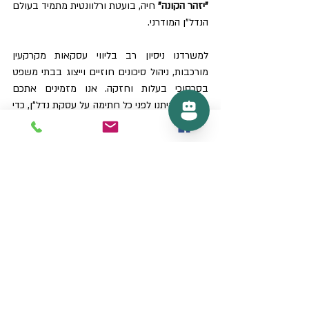
"יזהר הקונה"
 חיה, בועטת ורלוונטית מתמיד בעולם 
הנדל"ן המודרני.
למשרדנו ניסיון רב בליווי עסקאות מקרקעין 
מורכבות, ניהול סיכונים חוזיים וייצוג בבתי משפט 
בסכסוכי בעלות וחזקה. אנו מזמינים אתכם 
להתייעץ איתנו לפני כל חתימה על עסקת נדל"ן, כדי 
להבטיח שהנכס שאתם רואים בטאבו הוא אכן 
הנכס שתקבלו בשטח.
לנוחיותכם, ניתן להוריד את פסק הדין המלא כאן
: 
עא 72923 מ.אדן לשיווק ומסחר בע''מ נ' אחים
.pdf
הורידו את PDF • 334KB
המידע המוצג בפוסט זה הוא לידיעה כללית בלבד 
ואינו מהווה ייעוץ משפטי או תחליף לייעוץ 