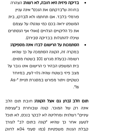
בדיקה פיזית היא חובה, לא רשות:
 הצהרה 
בחוזה ש"בדקתם את הנכס" אינה עניין 
פורמלי בלבד. אם תחתמו ולא תבדקו, בית 
המשפט יראה בכם כמי שנטלו על עצמם 
את כל הליקויים הגלויים (ואולי אף הנסתרים 
שיכלו להתגלות בבדיקה סבירה).
הסתמכות על הרישום לבדו אינה מספיקה: 
במקרה זה, הקונה הסתמכה על כך שהיא 
רשומה כבעלת מגרש 101 בשטח מסוים. 
בית המשפט הבהיר כי הרישום אינו גובר על 
מצב פיזי בשטח שהיה גלוי לעין, במיוחד 
כשקיים ויתור מפורש במסגרת תניית "As-
Is".
תום הלב נבחן גם אצל הקונה: 
חובת תום הלב 
אינה רק של המוכר. קונה שבוחרת ב"עצימת 
עיניים" רשלנית ומחליטה לא לבקר בנכס, לא תוכל 
לטעון אחר כך שהיא "קונה בתום לב" לצורך 
קבלת הגנות משפטיות (כמו סעיף 34א לחוק 