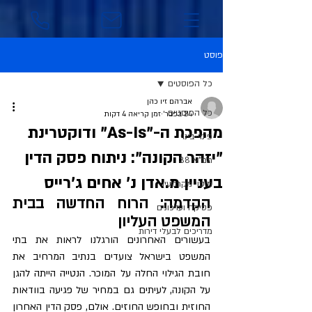
פוסט
כל הפוסטים
אברהם זיו כהן
כל הפוסטים
24 בפבר׳
זמן קריאה 4 דקות
מהפכת ה-"As-Is" ודוקטרינת
פינוי-בינוי
"יזהר הקונה": ניתוח פסק הדין
תמ"א 38
בעניין מ.אדן נ' אחים ג'רייס
מיסוי מקרקעין
הקדמה: הרוח החדשה בבית 
פסיקה ועדכונים
המשפט העליון
מדריכים לבעלי דירות
בעשורים האחרונים הורגלנו לראות את בתי 
המשפט בישראל צועדים בנתיב המרחיב את 
חובת הגילוי החלה על המוכר. הנטייה הייתה להגן 
על הקונה, לעיתים גם במחיר של פגיעה בוודאות 
החוזית ובחופש החוזים. אולם, פסק הדין האחרון 