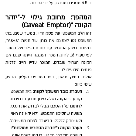
ב-6.5 מטרים ומוחזק על ידי השכנה.
המהפך: מחובת גילוי ל-"יזהר 
הקונה "(Caveat Emptor)
זהו הלב המשפטי של פסק הדין. במשך שנים, בתי 
המשפט נטו לצמצם את כוחן של תניות "As-Is", 
במיוחד כשהן התנגשו עם חובת הגילוי של המוכר 
לפי סעיף 16 לחוק המכר. המגמה הייתה שגם אם 
הקונה הצהיר שבדק, המוכר עדיין חייב לגלות 
פגמים הידועים לו.
אולם, בתיק מ.אדן, בית המשפט העליון מבצע 
שינוי כיוון:
העברת כובד המשקל לקונה: 
בית המשפט 
קובע כי הקונה נטלה סיכון מודע בבחירתה 
לחתום על ההסכם מבלי לבדוק את הנכס. 
משעה שהסיכון התממש, "לא יהא זה ראוי 
ולא צודק לגלגלו בדיעבד לפתח המשיבה".
מעמד הקונה כ"חברה מסחרית ממולחת": 
השופט סולברג מדגיש כי המערערת אינה 