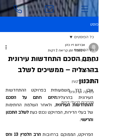
פוסט
כל הפוסטים
אברהם זיו כהן
כל הפוסטים
4 בפבר׳
זמן קריאה 2 דקות
נחתם הסכם התחדשות עירונית
פינוי-בינוי
בהרצליה – ממשיכים לשלב
תמ"א 38
התכנון
מיסוי מקרקעין
אבן דרך משמעותית בפרויקט ההתחדשות 
פסיקה ועדכונים
העירונית בהרצליה:
היזם חתם על הסכם 
מדריכים לבעלי דירות
ההתחדשות העירונית
, ולאחר השלמת החתימות 
של בעלי הדירות, הפרויקט נכנס כעת 
לשלב התכנון 
והרישוי
.
הפרויקט, הממוקם ברחובות 
הרב הלפרין 13 והס 