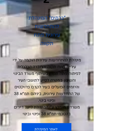
"כרמים" המינהלת
להתחדשות
עירונית פתח
תקווה
מינהלת להתחדשות עירונית הוקמה על ידי
עיריית פתח תקוה והחברה הכלכלית
לפיתוח פתח תקוה בשיתוף משרד הבינוי
והשיכון במטרה לסייע לתושבי העיר
והיזמים הפועלים בעיר לקדם פרויקטים
של התחדשות עירונית, ביניהם תמ"א 38
ופינוי בינוי.
משרדנו מומלץ ע"י המינהלת לייצג דיירים
בהסכמי תמ"א 38 ופינוי ובינוי
לאתר המינהלת