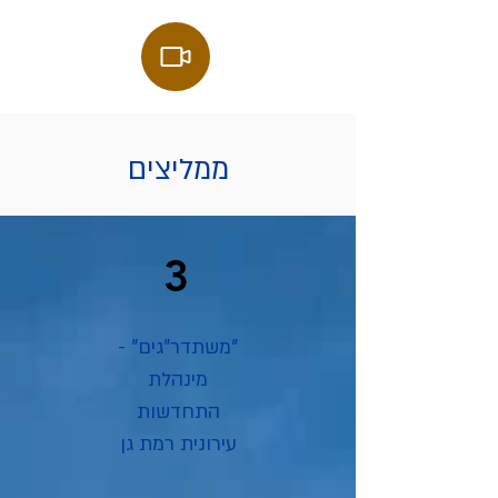
ממליצים
3
"משתדר"גים" -
מינהלת
התחדשות
עירונית רמת גן