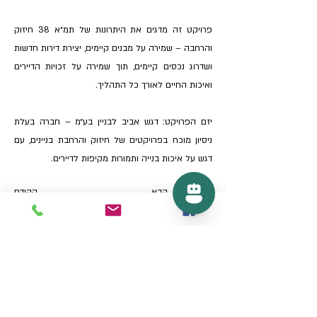
פרויקט זה מדגים את היתרונות של תמ״א 38 חיזוק
והרחבה – שמירה על מבנים קיימים, יצירת דירות חדשות
ושדרוג נכסים קיימים, תוך שמירה על זכויות הדיירים
ואיכות החיים לאורך כל התהליך.
יזם הפרויקט: דגש אביב לבניין בע״מ – חברה בעלת
ניסיון מוכח בפרויקטים של חיזוק והרחבת בניינים, עם
דגש על איכות בנייה ותמורות מקיפות לדיירים.
הבא
הקודם
כל הזכויות שמורות לעורך דין אברהם זיו כהן 2022