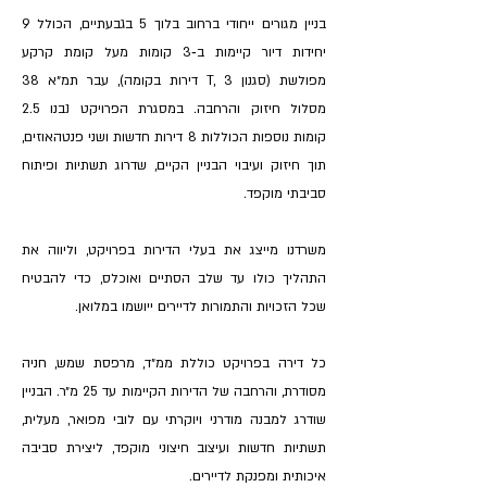
בניין מגורים ייחודי ברחוב בלוך 5 בגבעתיים, הכולל 9
יחידות דיור קיימות ב‑3 קומות מעל קומת קרקע
מפולשת (סגנון T, 3 דירות בקומה), עבר תמ״א 38
מסלול חיזוק והרחבה. במסגרת הפרויקט נבנו 2.5
קומות נוספות הכוללות 8 דירות חדשות ושני פנטהאוזים,
תוך חיזוק ועיבוי הבניין הקיים, שדרוג תשתיות ופיתוח
סביבתי מוקפד.
משרדנו מייצג את בעלי הדירות בפרויקט, וליווה את
התהליך כולו עד שלב הסתיים ואוכלס, כדי להבטיח
שכל הזכויות והתמורות לדיירים ייושמו במלואן.
כל דירה בפרויקט כוללת ממ״ד, מרפסת שמש, חניה
מסודרת, והרחבה של הדירות הקיימות עד 25 מ״ר. הבניין
שודרג למבנה מודרני ויוקרתי עם לובי מפואר, מעלית,
תשתיות חדשות ועיצוב חיצוני מוקפד, ליצירת סביבה
איכותית ומפנקת לדיירים.