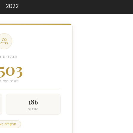
2022
ות נוספת: לדעת
מבנים ישנים נהרסים
יל תהליך. מעבר
ומוחלפים במבנים חדשים,
ם: להבין את האנשים
בדרך כלל עם שיפור
ורי החתימות עבור
משמעותי בתשתיות ובאיכ
בעלי הדירות,
החיים. התהליך כולל פינוי
שות עירונית היא
הדיירים מהבניין...
ע...
מבקרים ב
,503
סה"כ מאז ה
186
השבוע
מבקרים כע