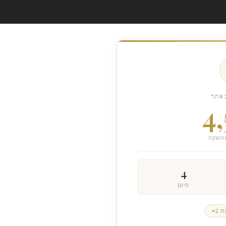
מיליארדי שקלים של היטלי
השבחה פוטנציאליים
נמחקו מספרי התקציב של
ות
הרשויות המקומיות ועברו
ישירות לכיסם של בעלי
הנכסים. המלחמה על
ה"דלתא":...
אתר
4
השקה
4
היום
ת
2