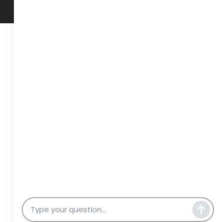
אחרי
להוב
להסכ
שמאח
רוב 
התחד
אירו