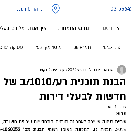
03-5664
התדהר 5 רעננה
אודותינו
תחומי התמחות
איך אנחנו מלווים בעל
פינוי-בינוי
תמ"א 38
מיסוי מקרקעין
פסיקה ועדכו
אברהם זיו כהן
18 בדצמ׳ 2024
זמן קריאה 4 דקות
הבנת תוכנית 
חדשות לבעלי דירות
עודכן:
5 באפר׳
מבוא
עיריית רעננה אישרה לאחרונה תוכנית התחדשות עירונית חשובה, 
2024. תכנית זו, המכונה באופן רשמי 
תכנית מס' 416-1060052