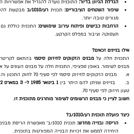
הגדלת הגיוון בדיור:
 התוכנית נועדה להגדיל את אפשרויות הדי
שיפור השטחים הציבוריים:
 תכנית 
רע/1010/ב
מגורים טובה יותר.
הרחבות כבישים ופיתוח עירוב שימושים:
תעסוקה וציבור במפלס הקרקע.
אילו בניינים זכאים?
התכנית חלה על 
מבנים הזקוקים לחיזוק סיסמי
 בהתאם לקריטרי
מבנים לשימור. באופן ספציפי, התכנית חלה על מבנים העונים על אח
א.      מבנים הזקוקים לחיזוק סיסמי לפי סעיף 70 לחוק התכנון והבניה
ב.      בניינים שניתן להם היתר בין 
1 בינואר 1985 ל- 3 במארס 1992
טעון חיזוק לפי סעיף 70.
חשוב לציין כי מבנים הרשומים לשימור מוחרגים מתוכנית זו
.
כיצד פועלת תוכנית רע/1010/ב?
הריסה ובנייה מחדש:
היחידה לממש את זכויות הבנייה המפורטות בתוכנית.