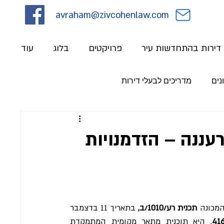
avraham@zivcohenlaw.com
י דירות בהתחדשות עיר
פרויקטים
בלוג
עוד
נים
מדריכים לבעלי דירות
רע/1010/ב של רעננה – הזדמנויות
המכונה 
תכנית רע/1010/ב,
 בתאריך 11 בדצמבר 
, היא תוכנית מתאר מקומית המתמקדת 