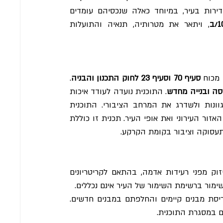
בהתחדשות מבנים. היא מציגה הזדמנויות משמעותיות לבעלי דירות בעיר, במיוחד כאלה שנכסיהם עומדים 
, ויתאר את מטרותיה, תנאיה והתועלות 
מכוח 
סעיף 70 וסעיף 23 לחוק התכנון והבניה
. 
סה ובנייה מחדש
. התוכנית נועדה לעודד איכות 
אדריכלית, לשפר את רווחת התושבים, ליצור אפשרויות דיור מגוונות ולשדרג את המרחב הציבורי. התוכנית 
מספקת מסגרת להתחדשות מבנים הלוקחת בחשבון את קיבולת האזור העירוני ואת אופי העיר. תכנית זו כוללת 
תעסוקה וציבור בקומת הקרקע.
 התכנית מיועדת בעיקר למבנים הזקוקים לחיזוק מפני רעידות אדמה, בהתאם לקריטריונים 
 הגישה המרכזית של התכנית היא הריסת מבנים קיימים והחלפתם במבנים חדשים. 
ם במסגרת התוכנית.