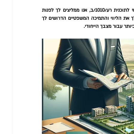
אם אתה בעל דירה ברעננה וסבור שהנכס שלך עשוי להיות זכאי לתוכנית רע/1010/ב, אנו ממליצים לך לפנות 
למשרדנו להתייעצות. צוות עורכי הדין המנוסים שלנו יכול לספק לך את הליווי והתמיכה המשפטיים הדרושים לך 
ותר עבור מצבך הייחודי.