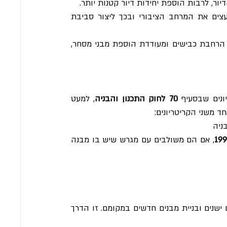
ור, לרבות הוספת יחידות דיור קטנות יותר.
 מבקשת להעצים את המרחב הציבורי ובכך ליצור סביבת 
 התכנית כוללת גם הרחבת כבישים ומעודדת הוספת מבני מסחר, 
ונים שבסעיף 
70 לחוק התכנון והבניה
, למעט 
ד משני הקריטריונים:
, אם הם משולבים עם מגרש שיש בו מבנה 
 תכנית 1010/ב' מאפשרת הריסת מבנים ישנים ובניית מבנים חדשים במקומם. זו הדרך 