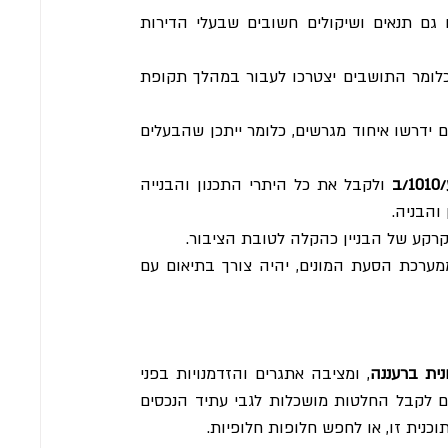
 טומנת בחובה הזדמנויות רבות, ישנם גם תנאים ושיקולים חשובים שבעלי הדירות 
 התוכנית מחייבת הריסה של מבנים קיימים, כלומר התושבים יצטרכו לעבור במהלך תקופת 
 כדי למקסם את זכויות הבנייה, פרויקטים רבים ידרשו איחוד מגרשים, כלומר ייתכן שהבעלים 
/ב
 ולקבל את כל היתרי התכנון והבנייה 
קרקע של הבניין כהקלה לטובת הציבור.
 כאשר מבנה צמוד לאזור שהוא חלק ממערכת הסעת המונים, יהיה צורך בתיאום עם 
, ומציבה אתגרים והזדמנויות בפני 
בעלי הדירות. על ידי הבנת הפרטים של תוכנית זו, הבעלים יכולים לקבל החלטות מושכלות לגבי עתיד הנכסים 
נית זו, או לחפש חלופות חלופיות.