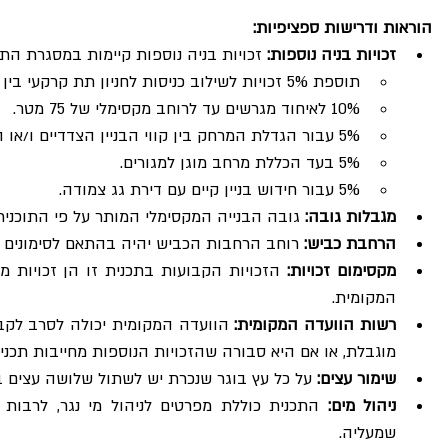
הוראות ודרישות ספציפיות:
זכויות בניה נוספות:
 זכויות בניה נוספות קיימות במסגרת התכ
תוספת 5% זכויות לשילוב כניסות לחניון תת קרקעי בין מגרשים סמוכים.
10% לאיחוד מגרשים עד לרוחב מקסימלי של 75 מטר.
5% עבור הגדלת המרחק בין קווי הבניין הצדדיים ו/או האחוריים לבין גבול המגרש ב-1.5 מטר לפחות.
5% בעד הכללת מרחב מוגן למגורים.
5% עבור חידוש בניין קיים עם דירת גג צמודה.
מגבלות גובה:
 גובה הבנייה המקסימלי המותר על פי התוכנית הינו 9 קומות כולל ק
הרחבת כביש:
 רוחב הרחבות הכביש יהיה בהתאם לסימונים 
מקסימום זכויות:
המקומית.
רשות הוועדה המקומית:
מוגבלת, או אם היא סבורה שהזכויות הנוספות מחייבות תכנית 
שימור עצים:
 על כל עץ בוגר שנכרת יש לשתול שלושה עצים ב
ניהול מים:
שמעליה.