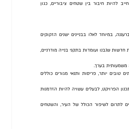
 באזורים המסומנים כמעברים ציבוריים, חייב להיות חיבור בין שטחים ציבוריים, כגון 
 מספקת הזדמנויות משמעותיות לבעלי דירות ברעננה, במיוחד לאלו בבניינים ישנים הזקוקים 
 לבעלים יש הזדמנות לגור בדירות חדשות שנבנו ועומדות בתקני בנייה מודרניים, 
ה משמעותית בערך.
 בניינים חדשים עשויים להציע שירותים טובים יותר, פריסות ותנאי מגורים כוללים 
 בהתאם למגרש הספציפי ולתכנון הפרויקט, לבעלים עשויה להיות הזדמנות 
 על ידי השתתפות בתוכנית, הבעלים יכולים לתרום לשיפור הכולל של העיר, והשטחים 