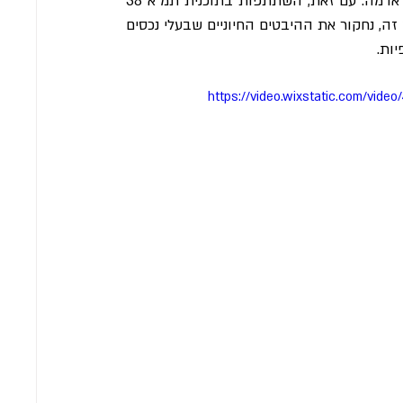
לחזק ולשפץ את הבניינים שלהם תוך קידום עמידות בפני רעידות אדמה. עם זאת, השתתפות בתוכנית תמ"א 38 
מחייבת תשומת לב קפדנית לשיקולים ולדרישות משפטיות. בפוסט זה, נחקור את ההיבטים החיוניים שבעלי נכסים 
יות.
https://video.wixstatic.com/vi