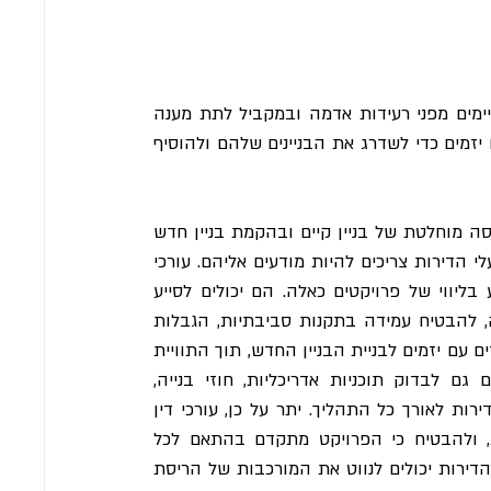
תוכנית תמ"א 38, שהציגה ממשלת ישראל, נועדה לחזק מבנים קיימים מפני רעידות אדמה ובמקביל לתת מענה 
להתחדשות עירונית. היא מאפשרת לבעלי דירות לשתף פעולה עם יזמים כדי לשדרג את הבניינים שלהם ולהוסיף 
במקרים מסוימים, ביצוע פרויקט תמ"א 38 עשוי להיות כרוך בהריסה מוחלטת של בניין קיים ובהקמת בניין חדש 
במקומו. גישה זו מציגה שיקולים משפטיים ייחודיים ודרישות שבעלי הדירות צריכים להיות מודעים אליהם. עורכי 
דין בעלי ניסיון מוכח ומיומנות בתחום זה ממלאים תפקיד מכריע בליווי של פרויקטים כאלה. הם יכולים לסייע 
לבעלי הדירות להשיג את ההיתרים והאישורים הדרושים להריסה, להבטיח עמידה בתקנות סביבתיות, הגבלות 
ייעוד וקווי בנייה. בנוסף, עורכי דין יכולים לסייע במשא ומתן על חוזים עם יזמים לבניית הבניין החדש, תוך התוויית 
היקף העבודה, לוח הזמנים וההתחייבויות הכספיות. הם יכולים גם לבדוק תוכניות אדריכליות, חוזי בנייה, 
ביטחונות ופוליסות ביטוח כדי לשמור על האינטרסים של בעלי הדירות לאורך כל התהליך. יתר על כן, עורכי דין 
יכולים לייעץ בנושאים כגון שימוש בקרקע, זכויות קניין ואחריות, ולהבטיח כי הפרויקט מתקדם בהתאם לכל 
דרישות החוק. על ידי עבודה צמודה עם עורך דין מקרקעין, בעלי הדירות יכולים לנווט את המורכבות של הריסת 