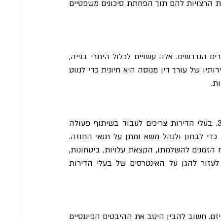
בניין קיים ובניית בניין חדש, מה שמאפשר להם להשיג את התוצאות הרצויות להם תוך הפחתת סיכונים משפטיים 
לפני יציאה לפרויקט תמ"א 38, על בעלי הדירות לקבל את האישורים הנדרשים. אלה עשויים לכלול היתרי בנייה, 
היתרי שינוי ייעוד ואישורים מרשויות התכנון המקומיות. העסקת שירותיו של עורך דין מנוסה היא חיונית כדי לנווט 
ת.
התקשרות בהסכם חוזי עם יזם היא שלב חיוני בתהליך תמ"א 38. בעלי הדירות צריכים לעבוד בשיתוף פעולה 
הדוק עם עורך דין בעל ניסיון מוכח ומומחיות בייצוג בעלי דירות כדי לבחון ולנהל משא ומתן על תנאי החוזה. 
מרכיבי מפתח שיש לקחת בחשבון כוללים את היקף הפרויקט, לוח הזמנים להשלמתו, הקצאת עלויות, ביטחונות, 
לוחות זמנים לתשלומים ואחריות היזם. חוזה מנוסח היטב יכול לעזור להגן על האינטרסים של בעלי הדירות 
ההשתתפות בתוכנית תמ"א 38 כרוכה בהתחייבויות כספיות של היזם. חשוב להבין היטב את ההיבטים הפיננסיים 