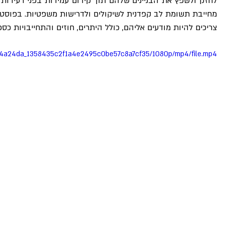
צריכים להיות מודעים אליהם, כולל היתרים, חוזים והתחייבויות כספ
deo/4a24da_1358435c2f1a4e2495c0be57c8a7cf35/1080p/mp4/file.mp4