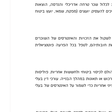
של הפרויקט לפני חתימה על הסכמים כלשהם. העלויות עשויות לכלול שכר טרחה אדריכלי והנדסה, הוצאות 
בנייה, שכר טרחה משפטי וחיובים שונים אחרים. בעלי הדירות צריכים להעסיק יועצים (מפקח, שמאי, יועץ ביטוח 
אם הנכס המשודרג במסגרת תמ"א 38 מושכר, על בעלי הדירות לשקול את הזכויות והאינטרסים של השוכרים 
שלהם. בעלי הדירות צריכים להתייעץ עם עורך דין כדי להבין את חובותיהם, לטפל בכל הפרעה פוטנציאלית 
לאורך כל פרויקט תמ"א 38, על בעלי הדירות לקבל מהיזם מענה הולם לכיסוי ביטוחי ולחששות אחריות. פוליסות 
ביטוח מתאימות צריכות להגן מפני סיכונים פוטנציאליים, כגון נזק לרכוש או תאונות במהלך הבנייה. עורכי דין בעלי 
הבנה בתחום הביטוח יכולים לסייע בבדיקת חוזי ביטוח וייעוץ בענייני אחריות כדי לשמור על האינטרסים של בעלי 