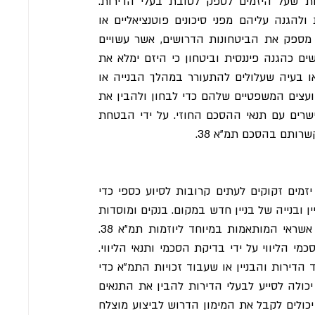
בנוסף לשיקולים ולדרישות המשפטיות, חיוני להתייחס לביטחונות שעל היזמים לספק לטובת בעלי הדירות. 
ביטחונות אלה חיוניים לשמירה על האינטרסים של בעלי הדירות ולהגנה עליהם מפני סיכונים פוטנציאליים או 
הפרות חוזה. עורכי דין ממלאים תפקיד חיוני בהבטחה כי היזם מספק את הביטחונות הדרושים, אשר עשויים 
לכלול ערבויות בנקאיות, או פוליסות ביטוח. ביטחונות אלה משמשים כהגנה פיננסית וביטחון כי היזם ימלא את 
התחייבויותיו, ישלים את הפרויקט כפי שסוכם ויטפל בכל ליקוי או בעיה שעלולים להתעורר במהלך הבנייה או 
לאחריה. בעלי הדירות צריכים לעבוד בשיתוף פעולה הדוק עם היועצים המשפטיים שלהם כדי לבחון ולהבין את 
הביטחונות המוצעים, ולהבטיח שהם מספקים הגנה נאותה ומתיישרים עם תנאי ההסכם החוזי. על ידי הבטחת 
שרותם בהסכם תמ"א 38.
לליווי הבנקאי תפקיד משמעותי בביצוע פרויקטים של תמ"א 38. יזמים זקוקים לעתים קרובות לסיוע כספי כדי 
לכסות את העלויות הכרוכות בשיפוץ וחיזוק הבניין או הריסת הבניין ובנייה של בניין חדש במקום. בנקים ומוסדות 
פיננסיים מציעים צורות שונות של מימון, כולל הלוואות ומסגרות אשראי המותאמות במיוחד ליוזמות תמ"א 38. 
עורכי דין יכולים לעזור לבעלי הדירות לנווט את המורכבות של הסכמי הליווי על ידי בדיקת הסכמי ותנאי הליווי. 
בנקים עשויים גם לדרוש ביטחונות או ערבויות נוספות, כגון שעבוד הדירות והבניין או שעבוד זכויות התמ"א כדי 
להפחית את הסיכונים שלהם. מעורבות משפטית מנוסה בתהליך יכולה לסייע לבעלי הדירות להבין את התנאים 
וההגבלות של הליווי הבנקאי. על ידי מינוף הליווי הבנקאי, היזמים יכולים לקבל את המימון הדרוש לביצוע מוצלח 