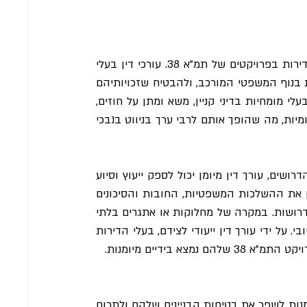
לא ניתן להפריז בתפקידו של עורך דין בקיא ומנוסה בייצוג בעלי דירות בפרויקטים של תמ"א 38. עורכי דין בעלי 
ניסיון ומיומנות מוכחים בתחום זה יכולים להדריך את בעלי הדירות בנוף המשפטי המורכב, ולהבטיח שזכויותיהם 
והאינטרסים שלהם מוגנים לאורך כל התהליך. עורכי דין אלה הם בעלי מומחיות בדיני קניין, משא ומתן על חוזים, 
תכנון ובניה, מיסוי מקרקעין, מיסוי מקומי, מימון, ביטוח ותקנות מקומיות, מה שהופך אותם לרבי ערך בניווט בנבכי 
החל מבדיקה וניהול משא ומתן על חוזים ועד לקבלת האישורים הדרושים, עורך דין מיומן יכול לספק ייעוץ וסיוע 
שלא יסולא בפז בכל שלב. הם יכולים לעזור לבעלי הדירות להבין את ההשלכות המשפטיות, החובות והסיכונים 
הקשורים לתוכנית, תוך הבטחת עמידה בכל הדרישות החוקיות הדרושות. במקרה של מחלוקות או אתגרים בלתי 
צפויים, עורך דין יסנגר לטובתם של בעלי הדירות ויפעל לפתרון חיובי. על ידי עורך דין ייעודי לצידם, בעלי הדירות 
 בידיים מיומנות.
ההשתתפות בתוכנית תמ"א 38 מציעה לבעלי דירות בישראל הזדמנות לשפר את בטיחות הבניינים שלהם ולתרום 