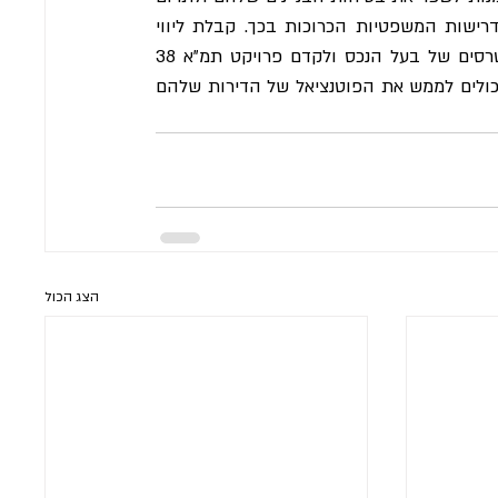
להתחדשות עירונית. עם זאת, חשוב להיות מודעים לשיקולים ולדרישות המשפטיות הכרוכות בכך. קבלת ליווי 
מעורך דין מנוסה יכולה להבטיח עמידה בתקנות, להגן על האינטרסים של בעל הנכס ולקדם פרויקט תמ"א 38 
באופן חלק ומוצלח. על ידי ניווט התהליך בזהירות, בעלי הדירות יכולים לממש את הפוטנציאל של הדירות שלהם 
הצג הכול