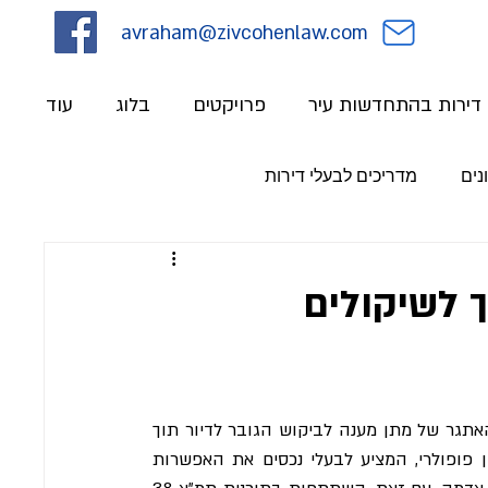
avraham@zivcohenlaw.com
י דירות בהתחדשות עיר
פרויקטים
בלוג
עוד
נים
מדריכים לבעלי דירות
 תמ"א 38: מדריך לשיקולים
ככל שהאזורים העירוניים ממשיכים לגדול, הערים מתמודדות עם האתגר של מתן מענה לביקוש הגובר לדיור תוך 
שימור מבנים קיימים. בישראל, תוכנית תמ"א 38 התגלתה כפתרון פופולרי, המציע לבעלי נכסים את האפשרות 