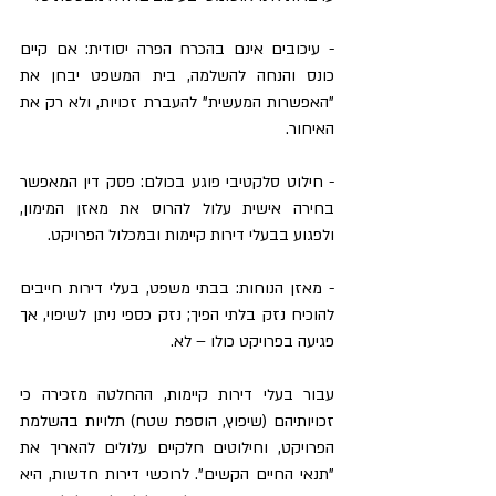
- עיכובים אינם בהכרח הפרה יסודית: אם קיים 
כונס והנחה להשלמה, בית המשפט יבחן את 
"האפשרות המעשית" להעברת זכויות, ולא רק את 
האיחור.
- חילוט סלקטיבי פוגע בכולם: פסק דין המאפשר 
בחירה אישית עלול להרוס את מאזן המימון, 
ולפגוע בבעלי דירות קיימות ובמכלול הפרויקט.
- מאזן הנוחות: בבתי משפט, בעלי דירות חייבים 
להוכיח נזק בלתי הפיך; נזק כספי ניתן לשיפוי, אך 
פגיעה בפרויקט כולו – לא.
עבור בעלי דירות קיימות, ההחלטה מזכירה כי 
זכויותיהם (שיפוץ, הוספת שטח) תלויות בהשלמת 
הפרויקט, וחילוטים חלקיים עלולים להאריך את 
"תנאי החיים הקשים". לרוכשי דירות חדשות, היא 