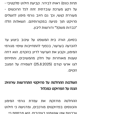
תחת כונס) ראויה לבירור. קביעת חילוט סלקטיבי - 
על רקע מערכת עובדתית זהה לכל הרוכשים - 
מעוררת קושי, וכך גם חיוב גורמי מימון להשלים 
פרויקט תוך פגיעה במקורותיהם. השאלות הללו 
"כבדות משקל" ודורשות ליבון.
בסיום, הורה בית המשפט על עיכוב ביצוע עד 
להכרעה בערעור, בכפוף להתחייבות שיפוי מגורמי 
המימון, וקבע את הערעור לדיון בהקדם. הוא דחה 
טענות מאוחרות של חלק מהמשיבים, והתייחס 
לצו ארעי קודם (25.8.2025) לשמירה על המצב 
הקיים.
השלכות ההחלטה על פרויקטי התחדשות עירונית: 
הגנה על הפרויקט כמכלול
ההחלטה מחזקת את עמדת גורמי המימון 
והכונסים בפרויקטים מורכבים, ומדגישה כי חילוט 
ערבויות אינו אוטומטי בעיכובים. היא מבססת כי: