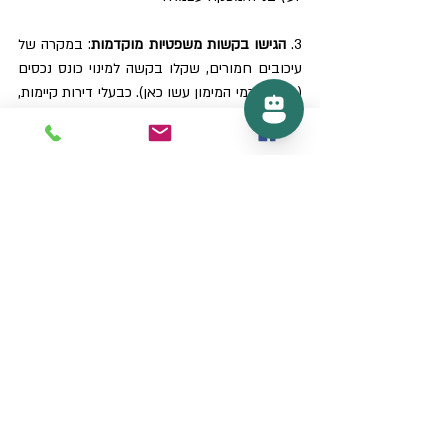
3. 
הגישו בקשות משפטיות מוקדמות
: במקרה של 
עיכובים חמורים, שקלו בקשה למינוי כונס נכסים 
(כפי שגורמי המימון עשו כאן). כבעלי דירות קיימות, 
דרשו צווי ביניים להמשך עבודות. לרוכשים: אל 
תמהרו לחילוט – בדקו אם קיימת "אפשרות 
ממשית" להשלמה, כפי שהדגיש בית המשפט. אם 
תבחרו בחילוט, ודאו התחייבות שיפוי מהיזם.
4. 
השתתפו בהליכי חדלות פירעון
: אם היזם 
בחדלות (כפי שקרה כאן), הגישו תביעות כנושים 
דרך הממונה על חדלות פירעון. ההחלטה מראה כי 
עמדת הממונה משפיעה – תמכו במתווים להשלמה 
(כמו 14 חודשים להסכם קבלן). המלצה: הצטרפו 
לקבוצת תביעה משותפת דרך עו"ד, להוזלת 
עלויות.
5. 
שמרו על תיעוד
: שמרו כל מסמך – חשבוניות, 