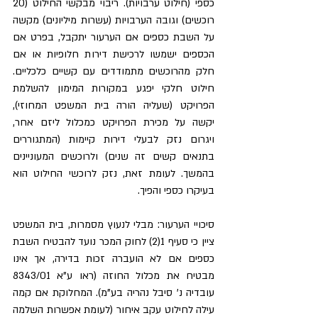
כספי (חילוט ערבויות). ריבוי מבקשי החילוט (20 
רוכשים) וגובה הערבויות (עשרות מיליונים) מקשה 
על השבת כספים אם הערעור יתקבל, בפרט אם 
הכספים ישמשו לרכישת דירות חלופיות או אם 
חלק מהרוכשים מתמודדים עם קשיים כלכליים. 
חילוט חלקי יפגע במקורות המימון להשלמת 
הפרויקט (שעליה הורה בית המשפט המחוזי), 
יקשה על מכירת הפרויקט כמכלול ליזם אחר, 
ויגרום נזק לבעלי דירות קיימות (המתגוררים 
בתנאים קשים זה שנים) ולרוכשים המעוניינים 
בהמשך. לעומת זאת, נזק לרוכשי החילוט הוא 
בעיקרו כספי והפיך.
סיכויי הערעור: מבלי לנעוץ מסמרות, בית המשפט 
ציין כי סעיף 1(2) לחוק המכר נועד להבטיח השבת 
כספים אם לא הועברה זכות בדירה, אך אינו 
מבטיח את מכלול החוזה (ראו ע"א 8343/01 
עובדיה נ' סיבל נהריה בע"מ). המחלוקת אם קמה 
עילה לחילוט עקב איחור (לעומת אפשרות השלמה 