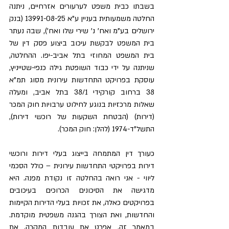
בשבתו כבית משפט לערעורים אזרחיים, ניתנה 
החלטה משמעותית בעניין ע"א 13991-08-25 (בנק 
ירושלים בע"מ ואח' נ' שירי שלו ואח'), שבה נעתר 
בית המשפט לבקשת עיכוב ביצוע פסק דין של 
בית המשפט המחוזי בתל אביב-יפו. ההחלטה, 
שניתנה על ידי כבוד השופטת גילה כנפי-שטייניץ, 
עוסקת בפרויקט התחדשות עירונית מסוג תמ"א 
38 ברחוב קורקידי 38/1 בתל אביב, ומעלה 
שאלות מרכזיות בנוגע לחילוט ערבויות חוק המכר 
(דירות) (הבטחת השקעות של רוכשי דירות), 
התשל"ד-1974 (להלן: חוק המכר).
כעורך דין המתמחה בייצוג בעלי דירות ורוכשי 
דירות בפרויקטי התחדשות עירונית – כולל הסכמי 
ליווי - אני רואה בהחלטה זו נקודת מפנה. היא 
מדגישה את הסיכונים הכרוכים בעיכובים 
בפרויקטים כאלה, את זכויות בעלי הדירות הקיימות 
והחדשות, ואת הצורך בהגנה משפטית מוקדמת. 
במאמר זה, אפרט את עובדות המקרה, את 