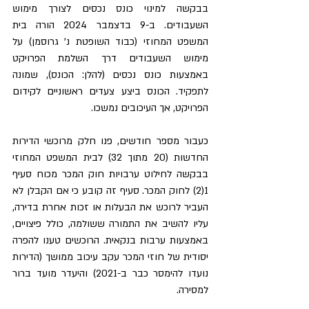
בבקשה למינוי כונס נכסים לצורך מימוש 
השעבודים. ב-9 בדצמבר 2024 הורה בית 
המשפט המחוזי (כבוד השופטת נ' גרוסמן) על 
מימוש השעבודים דרך השלמת הפרויקט 
באמצעות כונס נכסים (להלן: הכונס), שמונה 
לתפקיד. הכונס ביצע צעדים ראשוניים לקידום 
הפרויקט, אך העיכובים נמשכו.
כעבור מספר חודשים, פנו חלק מרוכשי הדירות 
החדשות (20 מתוך 32) לבית המשפט המחוזי 
בבקשה לחילוט ערבויות חוק המכר מכוח סעיף 
1(2) לחוק המכר. סעיף זה קובע כי אם הקבלן לא 
העביר לרוכש את הבעלות או זכות אחרת בדירה, 
עליו להשיב את התמורה ששולמה, כולל פיצויים, 
באמצעות ערבות בנקאית. הרוכשים טענו להפרה 
יסודית של חוזי המכר עקב עיכוב ממושך (הדירות 
נועדו להימסר כבר ב-2021) והיעדר מועד ברור 
למסירה.