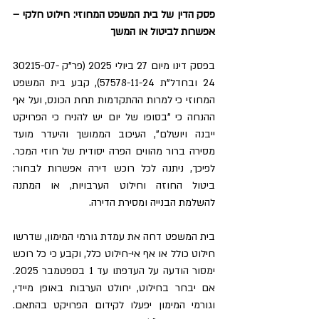
פסק הדין של בית המשפט המחוזי: חילוט חלקי – 
אפשרות לביטול או המשך
בפסק דינו מיום 27 ביולי 2025 (פר"ק 30215-07-
24 ובחדל"ת 57578-11-24), קבע בית המשפט 
המחוזי כי למרות ההתקדמות תחת הכונס, ועל אף 
ההנחה כי "בסופו של יום יש להניח כי הפרויקט 
ייבנה ויושלם", העיכוב הממושך והיעדר מועד 
מסירה ברור מהווים הפרה יסודית של חוזי המכר. 
לפיכך, ניתנה לכל רוכש דירה אפשרות לבחור: 
ביטול החוזה וחילוט הערבויות, או המתנה 
להשלמת הבנייה ומסירת הדירה.
בית המשפט דחה את עמדת גורמי המימון, שדרשו 
חילוט כולל או אף אי-חילוט כלל, וקבע כי כל רוכש 
ימסור הודעה על העדפתו עד 1 בספטמבר 2025. 
אם יבחר בחילוט, יחולט הערבות באופן מיידי, 
וגורמי המימון יפעלו לקידום הפרויקט בהתאם. 