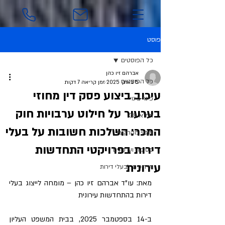
פוסט
כל הפוסטים
אברהם זיו כהן
כל הפוסטים
5 באוק׳ 2025
זמן קריאה 7 דקות
עיכוב ביצוע פסק דין מחוזי
פינוי-בינוי
בערעור על חילוט ערבויות חוק
תמ"א 38
המכר: השלכות חשובות על בעלי
מיסוי מקרקעין
דירות בפרויקטי התחדשות
פסיקה ועדכונים
עירונית
מדריכים לבעלי דירות
מאת: עו"ד אברהם זיו כהן – מומחה לייצוג בעלי 
דירות בהתחדשות עירונית
ב-14 בספטמבר 2025, בבית המשפט העליון 