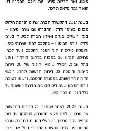
מימון, ואף חדלות פירעון של היזם. המקרה דנן 
הוא דוגמה קלאסית לכך.
בשנת 2017 התקשרה חברת "גרניט הנדסת חיזוק 
מבנים בע"מ" (להלן: החברה) עם גורמי מימון – 
בנק ירושלים בע"מ ואיילון חברה לביטוח בע"מ 
(להלן: גורמי המימון) – בהסכם למתן שירותי מימון 
והנפקת פוליסות חוק המכר. ההסכם נועד לממן 
פרויקט תמ"א 38 במבנה ברחוב קורקידי 38/1 
בתל אביב, הכולל שיפוץ וחיזוק של 20 דירות 
קיימות והוספת 32 דירות חדשות (להלן: רוכשי 
הדירות החדשות). במסגרת ההסכם, נרשמו לטובת 
גורמי המימון שעבודים קבועים מדרגה ראשונה על 
כלל הזכויות בפרויקט.
בשנת 2024, לאחר שנמכרו כל הדירות החדשות 
אך טרם שולמה מלוא תמורתן, הופסקו עבודות 
הבנייה עקב סכסוך בין בעלי המניות בחברה. גורמי 
המימון פנו לבית המשפט המחוזי בתל אביב-יפו 