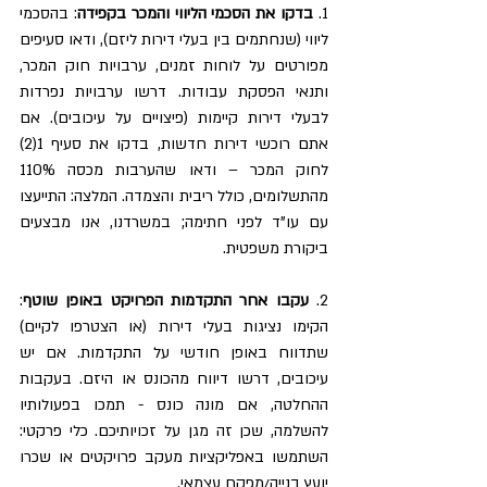
1. 
בדקו את הסכמי הליווי והמכר בקפידה
: בהסכמי 
ליווי (שנחתמים בין בעלי דירות ליזם), ודאו סעיפים 
מפורטים על לוחות זמנים, ערבויות חוק המכר, 
ותנאי הפסקת עבודות. דרשו ערבויות נפרדות 
לבעלי דירות קיימות (פיצויים על עיכובים). אם 
אתם רוכשי דירות חדשות, בדקו את סעיף 1(2) 
לחוק המכר – ודאו שהערבות מכסה 110% 
מהתשלומים, כולל ריבית והצמדה. המלצה: התייעצו 
עם עו"ד לפני חתימה; במשרדנו, אנו מבצעים 
ביקורת משפטית.
2. 
עקבו אחר התקדמות הפרויקט באופן שוטף
: 
הקימו נציגות בעלי דירות (או הצטרפו לקיים) 
שתדווח באופן חודשי על התקדמות. אם יש 
עיכובים, דרשו דיווח מהכונס או היזם. בעקבות 
ההחלטה, אם מונה כונס - תמכו בפעולותיו 
להשלמה, שכן זה מגן על זכויותיכם. כלי פרקטי: 
השתמשו באפליקציות מעקב פרויקטים או שכרו 
יועץ בנייה/מפקח עצמאי.