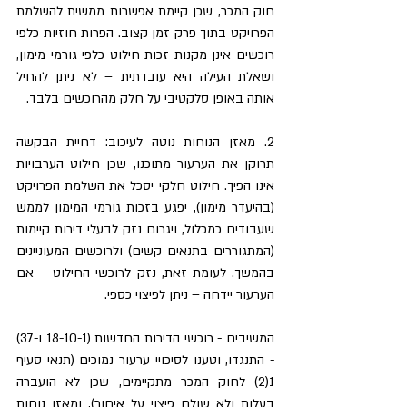
חוק המכר, שכן קיימת אפשרות ממשית להשלמת 
הפרויקט בתוך פרק זמן קצוב. הפרות חוזיות כלפי 
רוכשים אינן מקנות זכות חילוט כלפי גורמי מימון, 
ושאלת העילה היא עובדתית – לא ניתן להחיל 
אותה באופן סלקטיבי על חלק מהרוכשים בלבד.
2. מאזן הנוחות נוטה לעיכוב: דחיית הבקשה 
תרוקן את הערעור מתוכנו, שכן חילוט הערבויות 
אינו הפיך. חילוט חלקי יסכל את השלמת הפרויקט 
(בהיעדר מימון), יפגע בזכות גורמי המימון לממש 
שעבודים כמכלול, ויגרום נזק לבעלי דירות קיימות 
(המתגוררים בתנאים קשים) ולרוכשים המעוניינים 
בהמשך. לעומת זאת, נזק לרוכשי החילוט – אם 
הערעור יידחה – ניתן לפיצוי כספי.
המשיבים - רוכשי הדירות החדשות (18-10-1 ו-37) 
- התנגדו, וטענו לסיכויי ערעור נמוכים (תנאי סעיף 
1(2) לחוק המכר מתקיימים, שכן לא הועברה 
בעלות ולא שולם פיצוי על איחור), ומאזן נוחות 