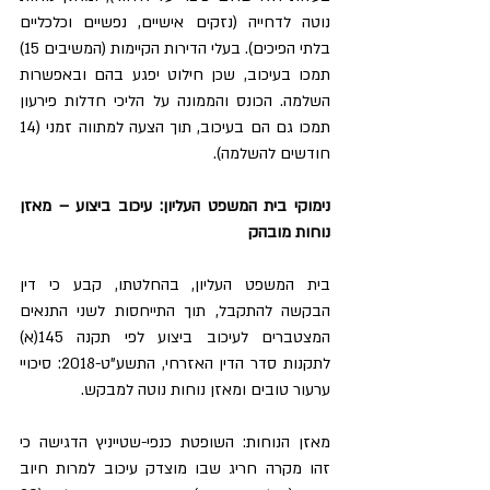
נוטה לדחייה (נזקים אישיים, נפשיים וכלכליים 
בלתי הפיכים). בעלי הדירות הקיימות (המשיבים 15) 
תמכו בעיכוב, שכן חילוט יפגע בהם ובאפשרות 
השלמה. הכונס והממונה על הליכי חדלות פירעון 
תמכו גם הם בעיכוב, תוך הצעה למתווה זמני (14 
חודשים להשלמה).
נימוקי בית המשפט העליון: עיכוב ביצוע – מאזן 
נוחות מובהק
בית המשפט העליון, בהחלטתו, קבע כי דין 
הבקשה להתקבל, תוך התייחסות לשני התנאים 
המצטברים לעיכוב ביצוע לפי תקנה 145(א) 
לתקנות סדר הדין האזרחי, התשע"ט-2018: סיכויי 
ערעור טובים ומאזן נוחות נוטה למבקש.
מאזן הנוחות: השופטת כנפי-שטייניץ הדגישה כי 
זהו מקרה חריג שבו מוצדק עיכוב למרות חיוב 