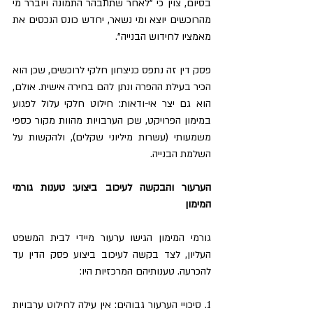
בסיום, צוין כי "לאחר שתתבהר התמונה ויוברר מי 
מהרוכשים יוצא ומי נשאר, יחדש כונס הנכסים את 
מאמציו לחידוש הבנייה".
פסק דין זה נתפס כניצחון חלקי לרוכשים, שכן הוא 
הכיר בעילת ההפרה ונתן להם בחירה אישית. אולם, 
הוא גם יצר אי-ודאות: חילוט חלקי עלול לפגוע 
במימון הפרויקט, שכן הערבויות מהוות מקור כספי 
משמעותי (עשרות מיליוני שקלים), ולהקשות על 
השלמת הבנייה.
הערעור והבקשה לעיכוב ביצוע: טענות גורמי 
המימון
גורמי המימון הגישו ערעור מיידי לבית המשפט 
העליון, לצד בקשה לעיכוב ביצוע פסק הדין עד 
להכרעה. טענותיהם המרכזיות היו:
1. סיכויי הערעור גבוהים: אין עילה לחילוט ערבויות 